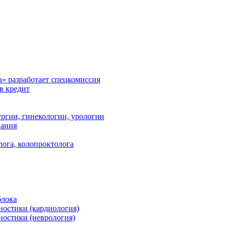
а» разработает спецкомиссия
в кредит
ргии, гинекологии, урологии
вания
лога, колопроктолога
блока
ностики (кардиология)
ностики (неврология)