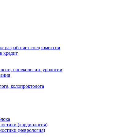
а» разработает спецкомиссия
в кредит
ргии, гинекологии, урологии
вания
лога, колопроктолога
блока
ностики (кардиология)
ностики (неврология)