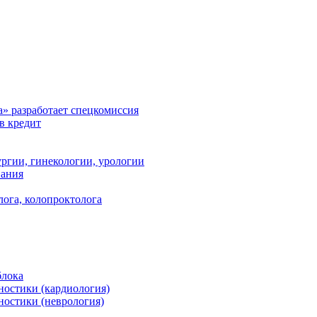
а» разработает спецкомиссия
в кредит
ргии, гинекологии, урологии
вания
лога, колопроктолога
блока
ностики (кардиология)
ностики (неврология)